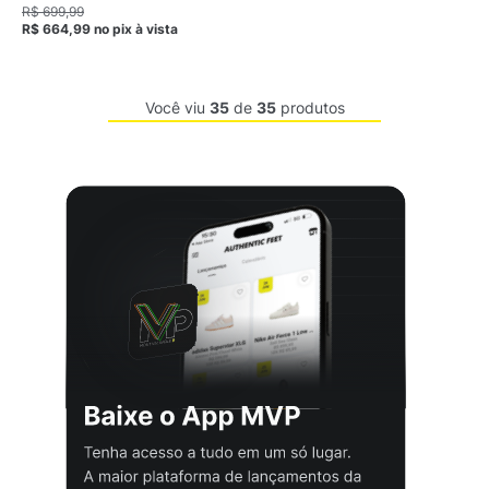
Unissex
R$ 699,99
R$ 664,99
no pix
à vista
Você viu
35
de
35
produtos