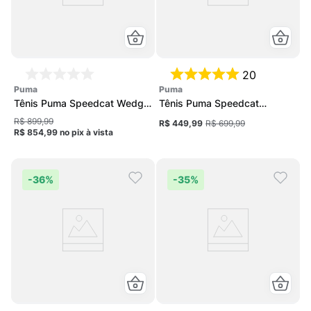
20
puma
puma
Tênis Puma Speedcat Wedge
Tênis Puma Speedcat
Og Feminino
Unissex
R$ 899,99
R$ 449,99
R$ 699,99
R$ 854,99
no pix
à vista
-
36%
-
35%