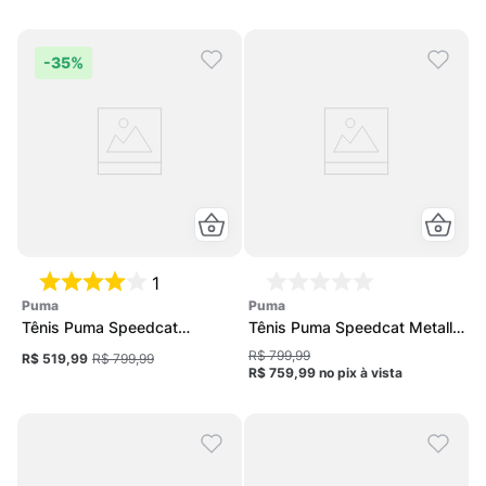
-
35%
1
puma
puma
Tênis Puma Speedcat
Tênis Puma Speedcat Metallic
Premium Unissex
Unissex
R$ 799,99
R$ 519,99
R$ 799,99
R$ 759,99
no pix
à vista