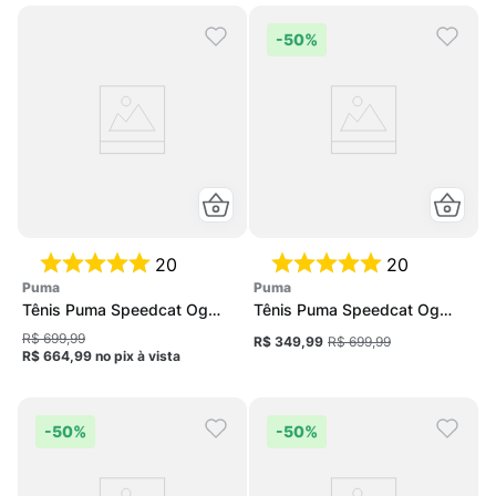
-
50%
20
20
puma
puma
Tênis Puma Speedcat Og
Tênis Puma Speedcat Og
Feminino
Unissex
R$ 699,99
R$ 349,99
R$ 699,99
R$ 664,99
no pix
à vista
-
50%
-
50%