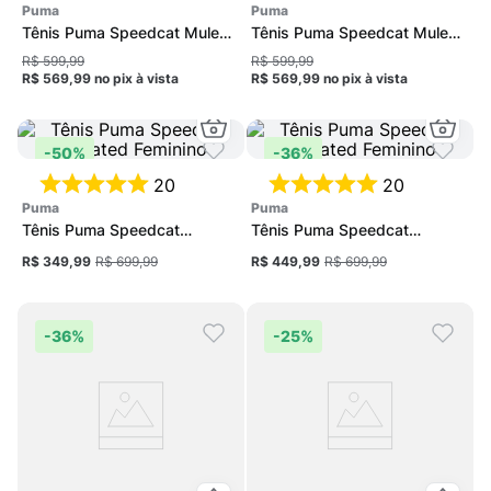
puma
puma
Tênis Puma Speedcat Mule
Tênis Puma Speedcat Mule
Feminino
Feminino
R$ 599,99
R$ 599,99
R$ 569,99
no pix
à vista
R$ 569,99
no pix
à vista
-
50%
-
36%
20
20
puma
puma
Tênis Puma Speedcat
Tênis Puma Speedcat
Elevated Feminino
Elevated Feminino
R$ 349,99
R$ 699,99
R$ 449,99
R$ 699,99
-
36%
-
25%