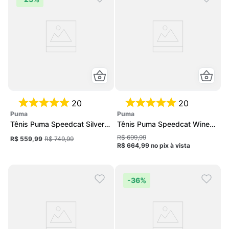
20
20
puma
puma
Tênis Puma Speedcat Silver
Tênis Puma Speedcat Wine
Feminino
Club Unissex
R$ 699,99
R$ 559,99
R$ 749,99
R$ 664,99
no pix
à vista
-
36%