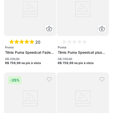
20
puma
puma
Tênis Puma Speedcat Faded
Tênis Puma Speedcat plus
Unissex
Unissex
R$ 799,99
R$ 799,99
R$ 759,99
no pix
à vista
R$ 759,99
no pix
à vista
-
25%