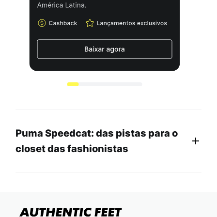
Puma Speedcat: das pistas para o
closet das fashionistas
O
Puma Speedcat
traz uma trajetória que
mistura automobilismo,
moda e lifestyle
de um jeito que poucos modelos de tênis
conseguem.
Hoje, o Speedcat é um dos
modelos mais desejados da Puma
,
conquistando espaço em produções que vão do casual ao fashion.
Sua combinação de design marcante e estética retrô faz dele uma