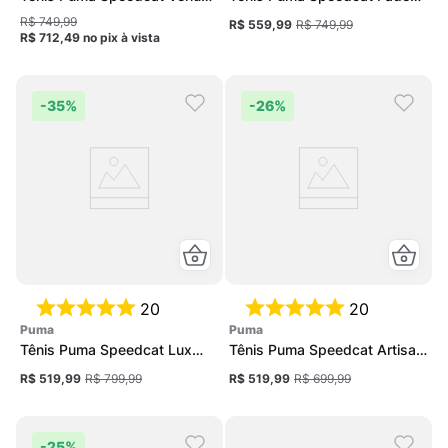
Feminino
Chrome Feminino
R$ 749,99
R$ 559,99
R$ 749,99
R$ 712,49
no pix
à vista
-
35%
-
26%
20
20
puma
puma
Tênis Puma Speedcat Lux
Tênis Puma Speedcat Artisan
Women Feminino
Feminino
R$ 519,99
R$ 799,99
R$ 519,99
R$ 699,99
-
25%