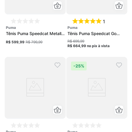
1
puma
puma
Tênis Puma Speedcat Metallic
Tênis Puma Speedcat Go
Unissex
Feminino
R$ 699,99
R$ 599,99
R$ 799,99
R$ 664,99
no pix
à vista
-
25%
puma
puma