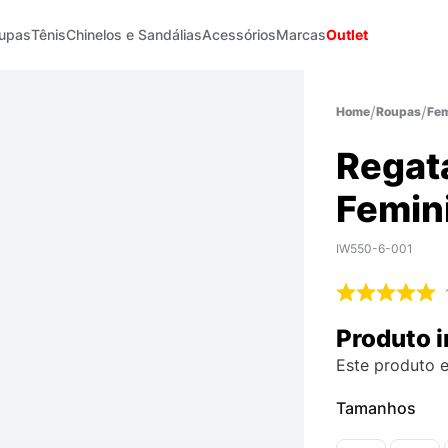
upas
Tênis
Chinelos e Sandálias
Acessórios
Marcas
Outlet
Roupas
Fem
Regat
Femin
IW550-6-001
Produto i
Este produto e
Tamanhos