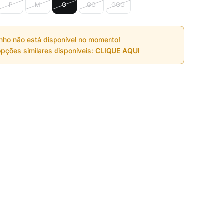
P
M
G
GG
GGG
nho não está disponível no momento!
pções similares disponíveis:
CLIQUE AQUI