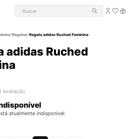
Buscar
inino
Regatas
Regata adidas Ruched Feminina
a adidas Ruched
ina
1
avaliação
ndisponível
stá atualmente indisponível