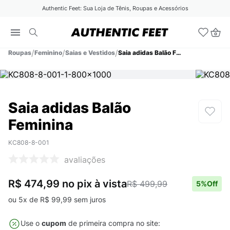
Authentic Feet: Sua Loja de Tênis, Roupas e Acessórios
Roupas
Feminino
Saias e Vestidos
Saia adidas Balão Feminina
Saia adidas Balão
Feminina
KC808-8-001
avaliações
R$ 474,99
no pix
à vista
R$ 499,99
5
%Off
ou
5
x de
R$
99
,
99
sem juros
Use o
cupom
de primeira compra no site: