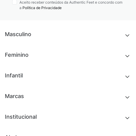
Aceito receber conteúdos da Authentic Feet e concordo com
a
Política de Privacidade
Masculino
Novidades
Feminino
Chinelos e sandálias
Tênis
Outlet
Novidades
Infantil
Roupas
Chinelos e sandálias
Acessórios
Tênis
Outlet
Novidades
Marcas
Roupas
Roupas
Acessórios
Tênis
Chinelos e sandálias
Institucional
Acessórios
Outlet