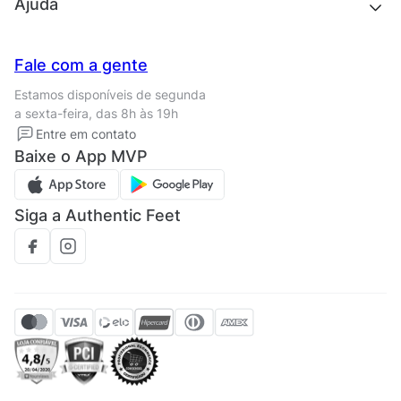
Quem somos
Ajuda
Trabalhe conosco
Seja um franqueado
Nossas lojas
Central de Relacionamento
Fale com a gente
Termos de uso
Tipos de entrega
Estamos disponíveis de segunda
Política de privacidade
Formas de pagamento
a sexta-feira, das 8h às 19h
Solicite seus Dados
Solicite seus dados
Entre em contato
Regulamento CRM/ CASHBACK
Baixe o App MVP
Regulamento cupom
Siga a Authentic Feet