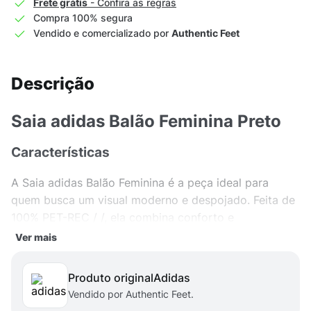
Frete grátis
- Confira as regras
Compra 100% segura
Vendido e comercializado por
Authentic Feet
Descrição
Saia adidas Balão Feminina Preto
Características
A Saia adidas Balão Feminina é a peça ideal para
quem busca um visual moderno e despojado. Feita de
100% PET-REC / /, ela combina conforto e
sustentabilidade em um único produto. Seu design em
Ver mais
preto clássico é versátil e perfeito para ser usado em
diversas ocasiões, desde momentos casuais até
Produto original
adidas
atividades esportivas.
Vendido por Authentic Feet.