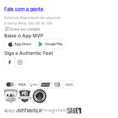
Seja um franqueado
Nossas lojas
Central de Relacionamento
Fale com a gente
Termos de uso
Tipos de entrega
Estamos disponíveis de segunda
Política de privacidade
Formas de pagamento
a sexta-feira, das 8h às 19h
Solicite seus Dados
Solicite seus dados
Entre em contato
Regulamento CRM/ CASHBACK
Baixe o App MVP
Regulamento cupom
Siga a Authentic Feet