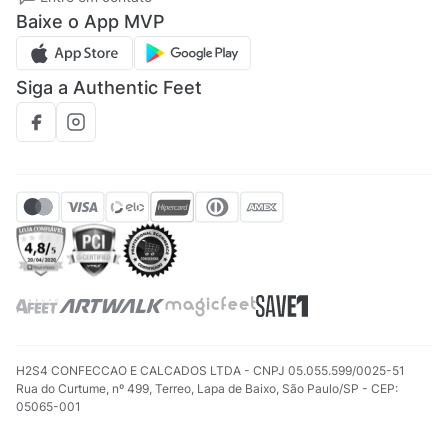
Regulamento CRM/ CASHBACK
Baixe o App MVP
Regulamento cupom
Siga a Authentic Feet
H2S4 CONFECCAO E CALCADOS LTDA - CNPJ 05.055.599/0025-51
Rua do Curtume, nº 499, Terreo, Lapa de Baixo, São Paulo/SP - CEP:
05065-001