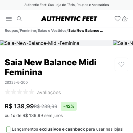
Authentic Feet: Sua Loja de Tênis, Roupas e Acessórios
Roupas
Feminino
Saias e Vestidos
Saia New Balance Midi Feminina
Saia New Balance Midi
Feminina
28325-6-200
avaliações
R$ 139,99
R$ 239,99
-
42%
ou
1
x de
R$
139
,
99
sem juros
Lançamentos
exclusivos e cashback
para usar nas lojas!