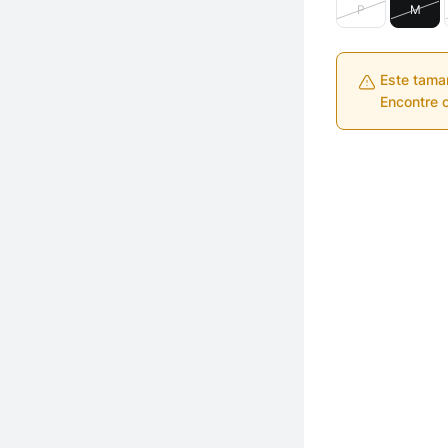
P
M
Este tama
Encontre o