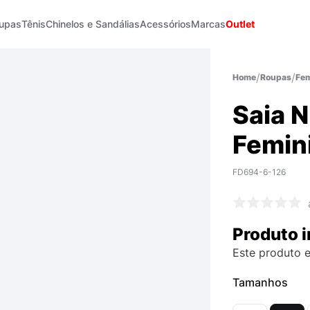
upas
Tênis
Chinelos e Sandálias
Acessórios
Marcas
Outlet
Roupas
Fem
Saia N
Femin
FD694-6-126
Produto i
Este produto e
Tamanhos