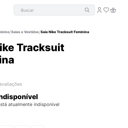
Buscar
inino
Saias e Vestidos
Saia Nike Tracksuit Feminina
ike Tracksuit
ina
avaliações
ndisponível
stá atualmente indisponível