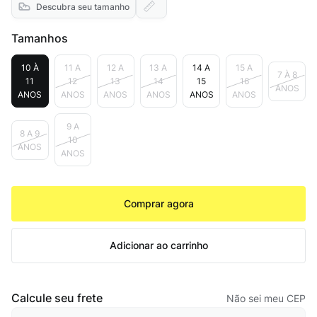
Descubra seu tamanho
Tamanhos
10 À
11 A
12 A
13 A
14 A
15 A
7 À 8
11
12
13
14
15
16
ANOS
ANOS
ANOS
ANOS
ANOS
ANOS
ANOS
9 A
8 A 9
10
ANOS
ANOS
Comprar agora
Adicionar ao carrinho
Calcule seu frete
Não sei meu CEP