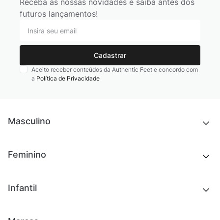
Receba as nossas novidades e saiba antes dos
futuros lançamentos!
Cadastrar
Aceito receber conteúdos da Authentic Feet e concordo com
a
Política de Privacidade
Masculino
Novidades
Feminino
Chinelos e sandálias
Tênis
Outlet
Novidades
Infantil
Roupas
Chinelos e sandálias
Acessórios
Tênis
Outlet
Novidades