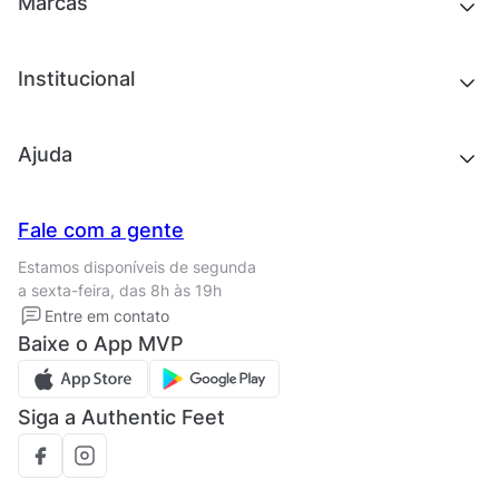
Marcas
Roupas
Roupas
Acessórios
Tênis
Chinelos e sandálias
Institucional
Acessórios
Outlet
Quem somos
Ajuda
Trabalhe conosco
Seja um franqueado
Nossas lojas
Central de Relacionamento
Fale com a gente
Termos de uso
Tipos de entrega
Estamos disponíveis de segunda
Política de privacidade
Formas de pagamento
a sexta-feira, das 8h às 19h
Solicite seus Dados
Solicite seus dados
Entre em contato
Regulamento CRM/ CASHBACK
Baixe o App MVP
Regulamento cupom
Siga a Authentic Feet