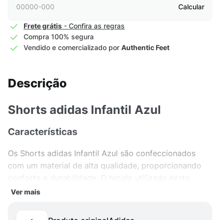
Calcular
Frete grátis
- Confira as regras
Compra 100% segura
Vendido e comercializado por
Authentic Feet
Descrição
Shorts adidas Infantil Azul
Características
Os Shorts adidas Infantil Azul são confeccionados
com um material de alta qualidade, proporcionando
conforto e durabilidade. O tecido utilizado neste
produto garante uma sensação agradável ao toque,
Ver mais
permitindo liberdade de movimento em todas as
atividades. Além disso, a escolha da cor Azul traz um