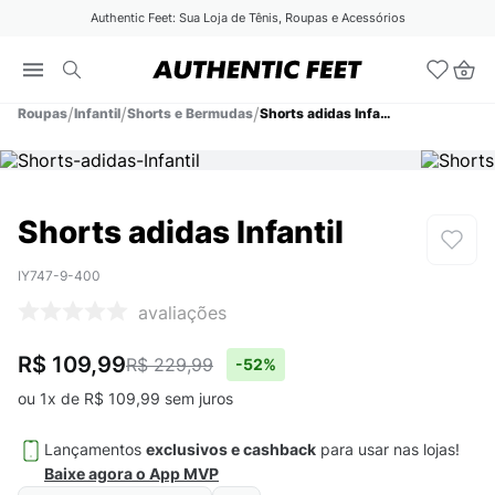
Authentic Feet: Sua Loja de Tênis, Roupas e Acessórios
Roupas
Infantil
Shorts e Bermudas
Shorts adidas Infantil
Shorts adidas Infantil
IY747-9-400
avaliações
R$ 109,99
R$ 229,99
-
52%
ou
1
x de
R$
109
,
99
sem juros
Lançamentos
exclusivos e cashback
para usar nas lojas!
Baixe agora o App MVP