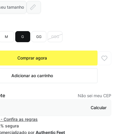
seu tamanho
M
G
GG
GGG
Comprar agora
Adicionar ao carrinho
ete
Não sei meu CEP
Calcular
- Confira as regras
% segura
omercializado por
Authentic Feet