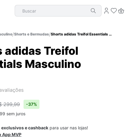
Buscar
culino
Shorts e Bermudas
Shorts adidas Treifol Essentials Masculino
 adidas Treifol
tials Masculino
avaliações
$ 299,99
-
37%
99
sem juros
s
exclusivos e cashback
para usar nas lojas!
 o App MVP