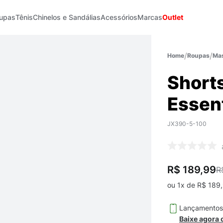
upas
Tênis
Chinelos e Sandálias
Acessórios
Marcas
Outlet
Roupas
Mas
Shorts
Essen
JX390-5-100
R$ 189,99
R
ou
1
x de
R$
189
,
Lançamento
Baixe agora