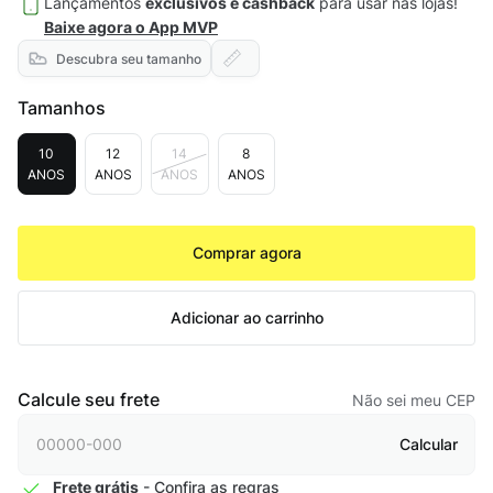
Lançamentos
exclusivos e cashback
para usar nas lojas!
Baixe agora o App MVP
Descubra seu tamanho
Tamanhos
10
12
14
8
ANOS
ANOS
ANOS
ANOS
Comprar agora
Adicionar ao carrinho
Calcule seu frete
Não sei meu CEP
Calcular
Frete grátis
- Confira as regras