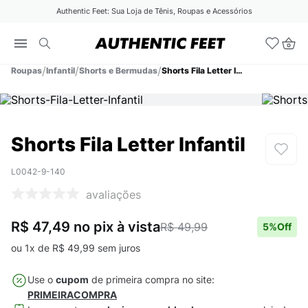
Authentic Feet: Sua Loja de Tênis, Roupas e Acessórios
Roupas
Infantil
Shorts e Bermudas
Shorts Fila Letter Infantil
Shorts Fila Letter Infantil
L0042-9-140
avaliações
R$ 47,49
no pix
à vista
R$ 49,99
5
%Off
ou
1
x de
R$
49
,
99
sem juros
Use o
cupom
de primeira compra no site:
PRIMEIRACOMPRA