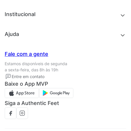
Acessórios
Tênis
Chinelos e sandálias
Institucional
Acessórios
Outlet
Quem somos
Ajuda
Trabalhe conosco
Seja um franqueado
Nossas lojas
Central de Relacionamento
Fale com a gente
Termos de uso
Tipos de entrega
Estamos disponíveis de segunda
Política de privacidade
Formas de pagamento
a sexta-feira, das 8h às 19h
Solicite seus Dados
Solicite seus dados
Entre em contato
Regulamento CRM/ CASHBACK
Baixe o App MVP
Regulamento cupom
Siga a Authentic Feet