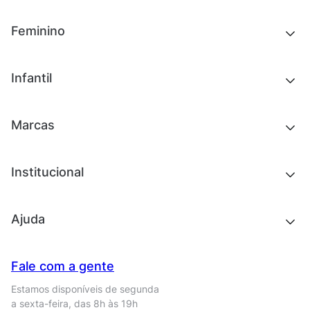
Novidades
Feminino
Chinelos e sandálias
Tênis
Outlet
Novidades
Infantil
Roupas
Chinelos e sandálias
Acessórios
Tênis
Outlet
Novidades
Marcas
Roupas
Roupas
Acessórios
Tênis
Chinelos e sandálias
Institucional
Acessórios
Outlet
Quem somos
Ajuda
Trabalhe conosco
Seja um franqueado
Nossas lojas
Central de Relacionamento
Fale com a gente
Termos de uso
Tipos de entrega
Estamos disponíveis de segunda
Política de privacidade
Formas de pagamento
a sexta-feira, das 8h às 19h
Solicite seus Dados
Solicite seus dados