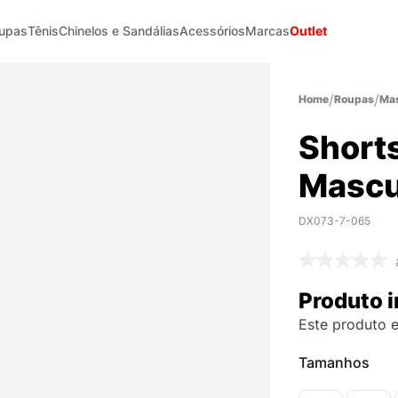
upas
Tênis
Chinelos e Sandálias
Acessórios
Marcas
Outlet
Roupas
Mas
Shorts
Mascu
DX073-7-065
Produto i
Este produto e
Tamanhos