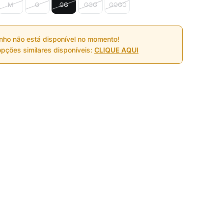
M
G
GG
GGG
GGGG
nho não está disponível no momento!
pções similares disponíveis:
CLIQUE AQUI