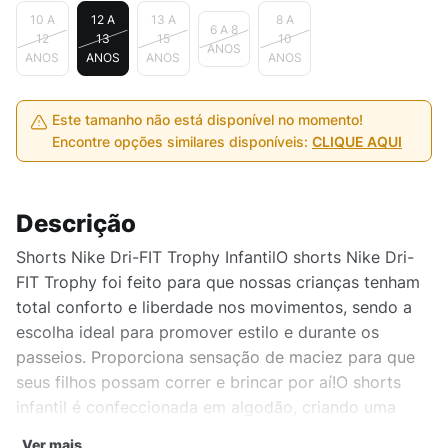
10 A
12 A
13 A
8 A
6 A 8
12
13
15
10
ANOS
ANOS
ANOS
ANOS
ANOS
Este tamanho não está disponível no momento!
Encontre opções similares disponíveis:
CLIQUE AQUI
Descrição
Shorts Nike Dri-FIT Trophy InfantilO shorts Nike Dri-
FIT Trophy foi feito para que nossas crianças tenham
total conforto e liberdade nos movimentos, sendo a
escolha ideal para promover estilo e durante os
passeios. Proporciona sensação de maciez para que
seus filhos possam correr e brincar por aí!O shorts
infantil é confeccionada em algodão, criando uma
sensação de conforto e descontração para os
Ver mais