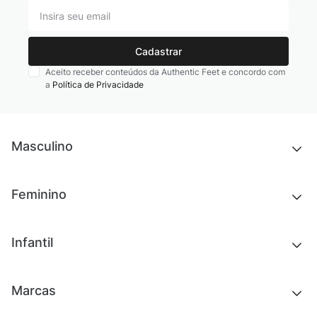
Cadastrar
Aceito receber conteúdos da Authentic Feet e concordo com
a
Política de Privacidade
Masculino
Novidades
Feminino
Chinelos e sandálias
Tênis
Outlet
Novidades
Infantil
Roupas
Chinelos e sandálias
Acessórios
Tênis
Outlet
Novidades
Marcas
Roupas
Roupas