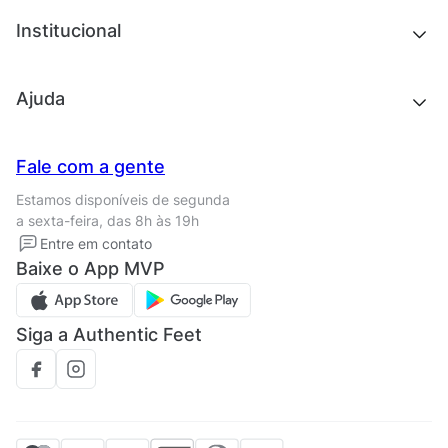
Acessórios
Tênis
Chinelos e sandálias
Institucional
Acessórios
Outlet
Quem somos
Ajuda
Trabalhe conosco
Seja um franqueado
Nossas lojas
Central de Relacionamento
Fale com a gente
Termos de uso
Tipos de entrega
Estamos disponíveis de segunda
Política de privacidade
Formas de pagamento
a sexta-feira, das 8h às 19h
Solicite seus Dados
Solicite seus dados
Entre em contato
Regulamento CRM/ CASHBACK
Baixe o App MVP
Regulamento cupom
Siga a Authentic Feet