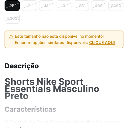
PP
P
M
G
GG
GGG
GGGG
GGGGG
Este tamanho não está disponível no momento!
Encontre opções similares disponíveis:
CLIQUE AQUI
Descrição
Shorts Nike Sport
Essentials Masculino
Preto
Características
O Shorts Nike Sport Essentials Masculino é a escolha