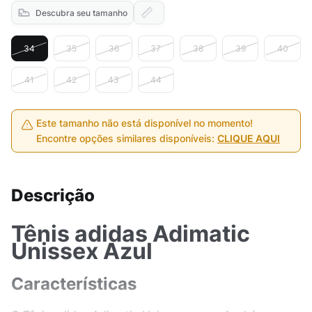
Descubra seu tamanho
34
35
36
37
38
39
40
41
42
43
44
Este tamanho não está disponível no momento!
Encontre opções similares disponíveis:
CLIQUE AQUI
Descrição
Tênis adidas Adimatic
Unissex Azul
Características