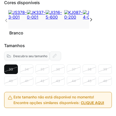
Cores disponíveis
Branco
Tamanhos
Descubra seu tamanho
33
34
35
36
37
38
39
40
41
42
43
44
45
46
Este tamanho não está disponível no momento!
Encontre opções similares disponíveis:
CLIQUE AQUI