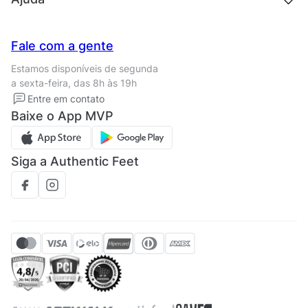
Trabalhe conosco
Seja um franqueado
Nossas lojas
Central de Relacionamento
Fale com a gente
Termos de uso
Tipos de entrega
Estamos disponíveis de segunda
Política de privacidade
Formas de pagamento
a sexta-feira, das 8h às 19h
Solicite seus Dados
Solicite seus dados
Entre em contato
Regulamento CRM/ CASHBACK
Baixe o App MVP
Regulamento cupom
Siga a Authentic Feet