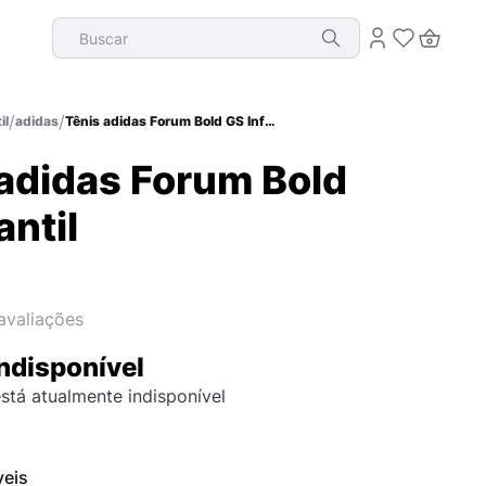
Buscar
il
adidas
Tênis adidas Forum Bold GS Infantil
 adidas Forum Bold
antil
avaliações
ndisponível
stá atualmente indisponível
veis