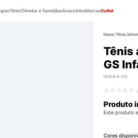
upas
Tênis
Chinelos e Sandálias
Acessórios
Marcas
Outlet
Tênis
Infant
Tênis
GS Inf
HP619-8-100
Produto i
Este produto e
Cores disponí