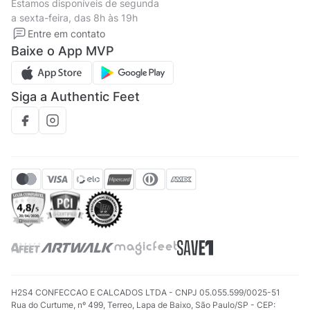
Estamos disponíveis de segunda
Política de privacidade
Formas de pagamento
a sexta-feira, das 8h às 19h
Solicite seus Dados
Solicite seus dados
Entre em contato
Regulamento CRM/ CASHBACK
Baixe o App MVP
Regulamento cupom
Siga a Authentic Feet
H2S4 CONFECCAO E CALCADOS LTDA - CNPJ 05.055.599/0025-51
Rua do Curtume, nº 499, Terreo, Lapa de Baixo, São Paulo/SP - CEP: