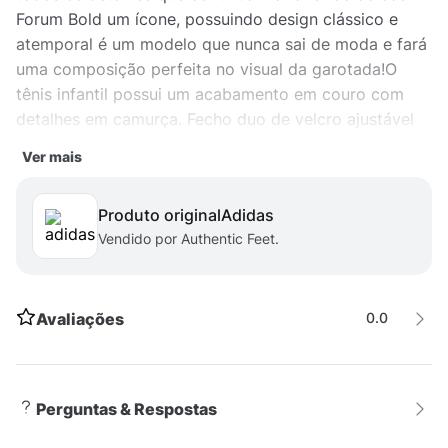
Forum Bold um ícone, possuindo design clássico e
atemporal é um modelo que nunca sai de moda e fará
uma composição perfeita no visual da garotada!O
tênis infantil possui um acabamento em couro com
detalhes em camurça. Fecho duo de velcro ajustável
combinado de cadarços, e o solado de borracha para
Ver mais
maior durabilidade.Produto original adidas vendido
por Authentic Feet.
Produto original
adidas
Vendido por Authentic Feet.
Avaliações
0.0
Perguntas & Respostas