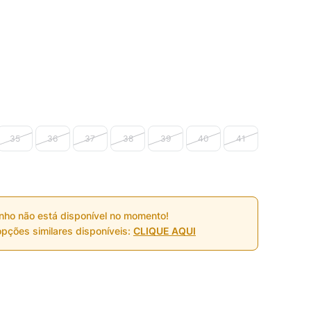
35
36
37
38
39
40
41
nho não está disponível no momento!
pções similares disponíveis:
CLIQUE AQUI