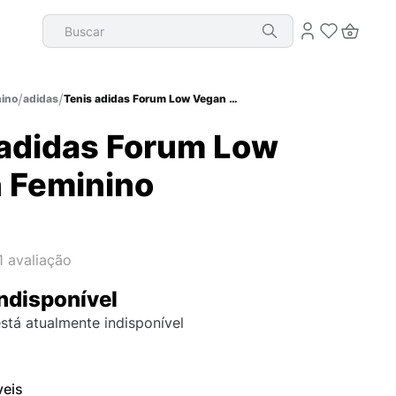
Buscar
ino
adidas
Tenis adidas Forum Low Vegan Feminino
 adidas Forum Low
 Feminino
1
avaliação
ndisponível
stá atualmente indisponível
veis