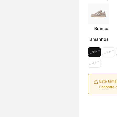
Branco
Tamanhos
33
34
42
Este tama
Encontre o