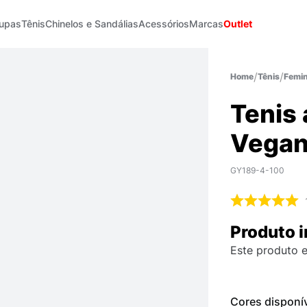
upas
Tênis
Chinelos e Sandálias
Acessórios
Marcas
Outlet
Tênis
Femin
Tenis
Vegan
GY189-4-100
Produto i
Este produto e
Cores disponí