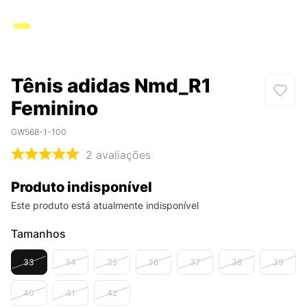
Tênis adidas Nmd_R1
Feminino
GW568-1-100
2
avaliações
Produto indisponível
Este produto está atualmente indisponível
Tamanhos
33
34
35
36
37
38
39
40
41
42