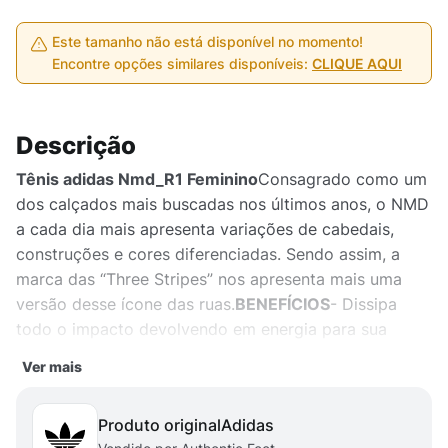
Este tamanho não está disponível no momento!
Encontre opções similares disponíveis:
CLIQUE AQUI
Descrição
Tênis adidas Nmd_R1 Feminino
Consagrado como um
dos calçados mais buscadas nos últimos anos, o NMD
a cada dia mais apresenta variações de cabedais,
construções e cores diferenciadas. Sendo assim, a
marca das “Three Stripes” nos apresenta mais uma
versão desse ícone das ruas.
BENEFÍCIOS
- Dissipa
todo o impacto devolvendo em energia para sua
passada- Leveza, respirabilidade e conforto de sobra-
Ver mais
Encaixe similar ao de calçar uma meia
DETALHES DO
PRODUTO
- Topo em têxtil adidas PRIMEKNIT-
Produto original
adidas
Entressola BOOST com apliques em TPU- Solado de