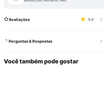
Vendido por Authentic Feet.
borracha
DADOS TÉCNICOS
- Garantia do fabricante:
contra defeito de fabricação.- Origem: importado.
Avaliações
5.0
Perguntas & Respostas
Você também pode gostar