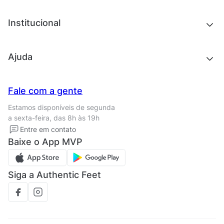
Acessórios
Tênis
Chinelos e sandálias
Institucional
Acessórios
Outlet
Quem somos
Ajuda
Trabalhe conosco
Seja um franqueado
Nossas lojas
Central de Relacionamento
Fale com a gente
Termos de uso
Tipos de entrega
Estamos disponíveis de segunda
Política de privacidade
Formas de pagamento
a sexta-feira, das 8h às 19h
Solicite seus Dados
Solicite seus dados
Entre em contato
Regulamento CRM/ CASHBACK
Baixe o App MVP
Regulamento cupom
Siga a Authentic Feet