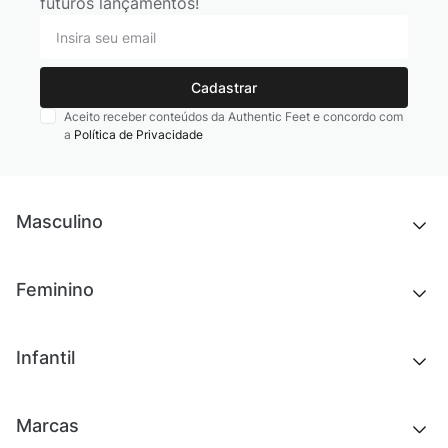
futuros lançamentos!
Cadastrar
Aceito receber conteúdos da Authentic Feet e concordo com
a
Política de Privacidade
Masculino
Novidades
Feminino
Chinelos e sandálias
Tênis
Outlet
Novidades
Infantil
Roupas
Chinelos e sandálias
Acessórios
Tênis
Outlet
Novidades
Marcas
Roupas
Roupas