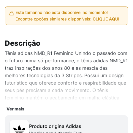
Este tamanho não está disponível no momento!
Encontre opções similares disponíveis:
CLIQUE AQUI
Descrição
Tênis adidas NMD_R1 Feminino Unindo o passado com
o futuro numa só performance, o tênis adidas NMD_R1
traz inspirações dos anos 80 e as mescla das
melhores tecnologias da 3 Stripes. Possui um design
futurístico que oferece conforto e respirabilidade que
seus pés precisam a cada movimento. O tênis
feminino mantém o acabamento em malha elástica
que abraça perfeitamente os pés, sua entressola foi
Ver mais
desenvolvida em borracha com BOOST que te dará
energia para corridas. Produto original adidas vendido
Produto original
adidas
por Artwalk.