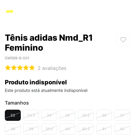
Tênis adidas Nmd_R1
Feminino
GW569-8-001
2
avaliações
Produto indisponível
Este produto está atualmente indisponível
Tamanhos
33
33.5
34
35
35.5
36
37
38
39
39.5
40
40.5
41
42