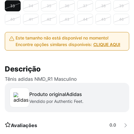
33
34
35
36
37
38
39
40
41
42
43
44
45
46
Este tamanho não está disponível no momento!
Encontre opções similares disponíveis:
CLIQUE AQUI
Descrição
Tênis adidas NMD_R1 Masculino
Produto original
adidas
Vendido por Authentic Feet.
Avaliações
0.0