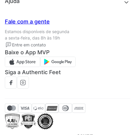
Quem somos
Ajuda
Trabalhe conosco
Seja um franqueado
Nossas lojas
Central de Relacionamento
Fale com a gente
Termos de uso
Tipos de entrega
Estamos disponíveis de segunda
Política de privacidade
Formas de pagamento
a sexta-feira, das 8h às 19h
Solicite seus Dados
Solicite seus dados
Entre em contato
Regulamento CRM/ CASHBACK
Baixe o App MVP
Regulamento cupom
Siga a Authentic Feet