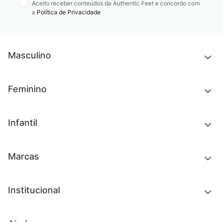
Aceito receber conteúdos da Authentic Feet e concordo com
a
Política de Privacidade
Masculino
Novidades
Feminino
Chinelos e sandálias
Tênis
Outlet
Novidades
Infantil
Roupas
Chinelos e sandálias
Acessórios
Tênis
Outlet
Novidades
Marcas
Roupas
Roupas
Acessórios
Tênis
Chinelos e sandálias
Institucional
Acessórios
Outlet