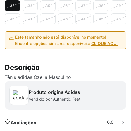
33
34
35
36
37
38
39
40
41
42
43
44
45
46
Este tamanho não está disponível no momento!
Encontre opções similares disponíveis:
CLIQUE AQUI
Descrição
Tênis adidas Ozelia Masculino
Produto original
adidas
Vendido por Authentic Feet.
Avaliações
0.0