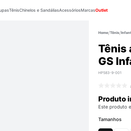
upas
Tênis
Chinelos e Sandálias
Acessórios
Marcas
Outlet
Tênis
Infant
Tênis 
GS Inf
HP583-9-001
Produto i
Este produto e
Tamanhos