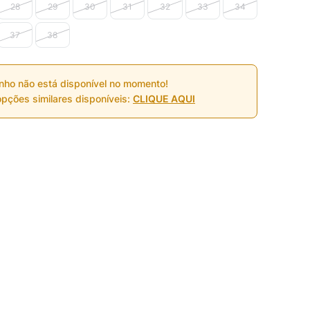
28
29
30
31
32
33
34
37
38
nho não está disponível no momento!
pções similares disponíveis:
CLIQUE AQUI