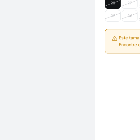
26
27
35
36
Este tama
Encontre o