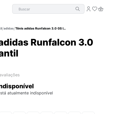
Buscar
il
adidas
Tênis adidas Runfalcon 3.0 GS Infantil
adidas Runfalcon 3.0
antil
avaliações
ndisponível
stá atualmente indisponível