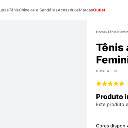
upas
Tênis
Chinelos e Sandálias
Acessórios
Marcas
Outlet
Tênis
Femin
Tênis
Femin
IG196-4-100
Produto i
Este produto e
Cores disponí