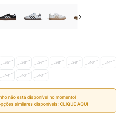
35
36
37
38
39
40
41
44
45
46
nho não está disponível no momento!
pções similares disponíveis:
CLIQUE AQUI