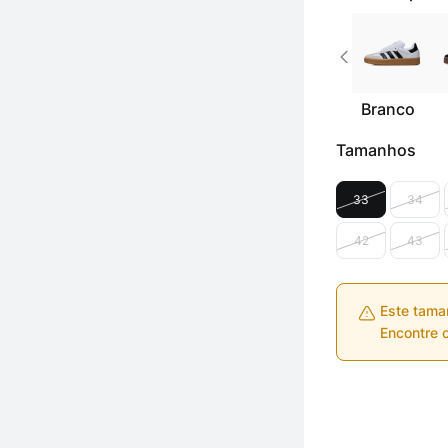
Branco
Tamanhos
33
34
42
43
Este tama
Encontre o