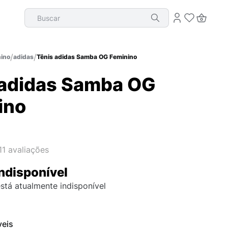
Buscar
ino
adidas
Tênis adidas Samba OG Feminino
 adidas Samba OG
ino
11
avaliações
ndisponível
stá atualmente indisponível
veis