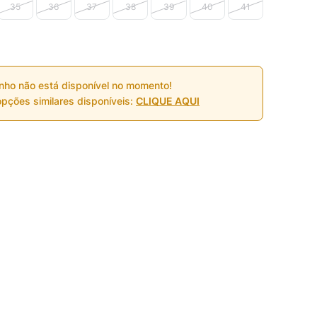
35
36
37
38
39
40
41
nho não está disponível no momento!
pções similares disponíveis:
CLIQUE AQUI