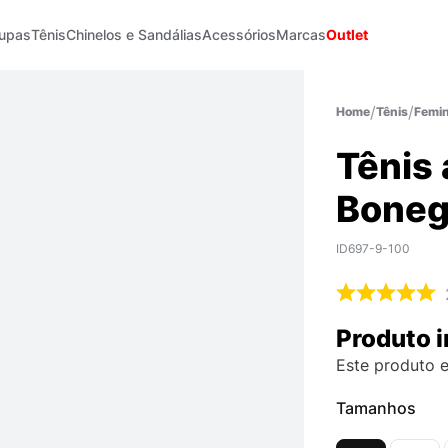
upas
Tênis
Chinelos e Sandálias
Acessórios
Marcas
Outlet
Tênis
Femin
Tênis 
Boneg
ID697-9-100
Produto i
Este produto e
Tamanhos