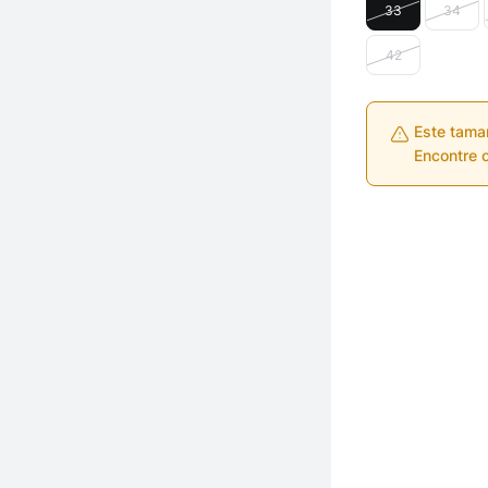
33
34
42
Este tama
Encontre o