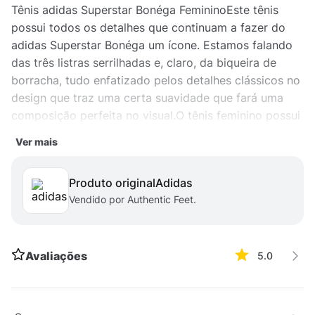
Tênis adidas Superstar Bonéga FemininoEste tênis
possui todos os detalhes que continuam a fazer do
adidas Superstar Bonéga um ícone. Estamos falando
das três listras serrilhadas e, claro, da biqueira de
borracha, tudo enfatizado pelos detalhes clássicos no
design que traz uma certa suavidade que fará uma
composição perfeita no visual.O tênis feminino possui
um acabamento em couro e forro têxtil, com fecho de
Ver mais
cadarços, e o solado de borracha para maior
durabilidade.
Produto original
adidas
Vendido por Authentic Feet.
Avaliações
5.0