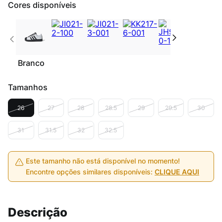
Cores disponíveis
Branco
Tamanhos
26
27
28
28.5
29
29.5
30
31
31.5
32
32.5
Este tamanho não está disponível no momento!
Encontre opções similares disponíveis:
CLIQUE AQUI
Descrição