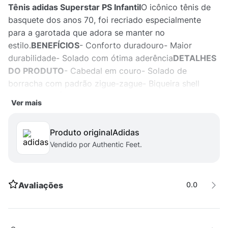
Tênis adidas Superstar PS Infantil
O icônico tênis de
basquete dos anos 70, foi recriado especialmente
para a garotada que adora se manter no
estilo.
BENEFÍCIOS
- Conforto duradouro- Maior
durabilidade- Solado com ótima aderência
DETALHES
DO PRODUTO
- Cabedal em couro- Solado de
borracha com padrão zigue-zague- Biqueira shell
toe
DADOS TÉCNICOS
- Garantia do fabricante: contra
Ver mais
defeito de fabricação.- Origem: importado.
Produto original
adidas
Vendido por Authentic Feet.
Avaliações
0.0