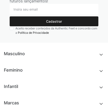
futuros lançamentos!
Cadastrar
Aceito receber conteúdos da Authentic Feet e concordo com
a
Política de Privacidade
Masculino
Novidades
Feminino
Chinelos e sandálias
Tênis
Outlet
Novidades
Infantil
Roupas
Chinelos e sandálias
Acessórios
Tênis
Outlet
Novidades
Marcas
Roupas
Roupas