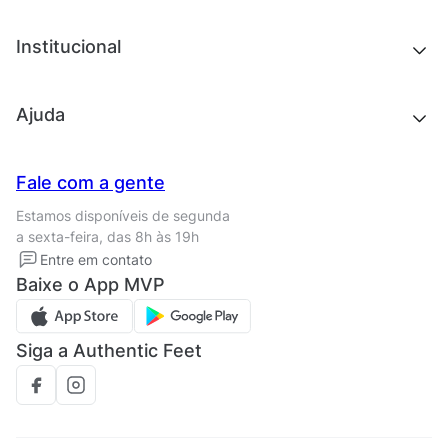
Acessórios
Tênis
Chinelos e sandálias
Institucional
Acessórios
Outlet
Quem somos
Ajuda
Trabalhe conosco
Seja um franqueado
Nossas lojas
Central de Relacionamento
Fale com a gente
Termos de uso
Tipos de entrega
Estamos disponíveis de segunda
Política de privacidade
Formas de pagamento
a sexta-feira, das 8h às 19h
Solicite seus Dados
Solicite seus dados
Entre em contato
Regulamento CRM/ CASHBACK
Baixe o App MVP
Regulamento cupom
Siga a Authentic Feet