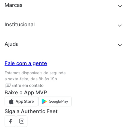
Outlet
Novidades
Marcas
Roupas
Roupas
Acessórios
Tênis
Chinelos e sandálias
Institucional
Acessórios
Outlet
Quem somos
Ajuda
Trabalhe conosco
Seja um franqueado
Nossas lojas
Central de Relacionamento
Fale com a gente
Termos de uso
Tipos de entrega
Estamos disponíveis de segunda
Política de privacidade
Formas de pagamento
a sexta-feira, das 8h às 19h
Solicite seus Dados
Solicite seus dados
Entre em contato
Regulamento CRM/ CASHBACK
Baixe o App MVP
Regulamento cupom
Siga a Authentic Feet