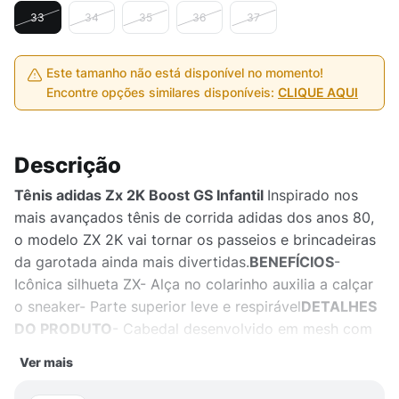
33
34
35
36
37
Este tamanho não está disponível no momento!
Encontre opções similares disponíveis:
CLIQUE AQUI
Descrição
Tênis adidas Zx 2K Boost GS Infantil
Inspirado nos
mais avançados tênis de corrida adidas dos anos 80,
o modelo ZX 2K vai tornar os passeios e brincadeiras
da garotada ainda mais divertidas.
BENEFÍCIOS
-
Icônica silhueta ZX- Alça no colarinho auxilia a calçar
o sneaker- Parte superior leve e respirável
DETALHES
DO PRODUTO
- Cabedal desenvolvido em mesh com
sobreposições em TPU- Entressola Boost com
Ver mais
suporte parcial em TPU- Palmilha OrthoLite® inibe os
odores indesejados- Solado de borracha- Detalhes