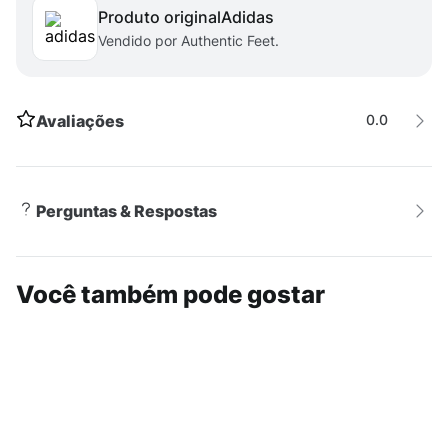
Produto original
adidas
refletivos
DADOS TÉCNICOS
- Garantia do fabricante:
Vendido por Authentic Feet.
contra defeito de fabricação.- Origem: importado.
Avaliações
0.0
Perguntas & Respostas
Você também pode gostar