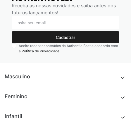
Receba as nossas novidades e saiba antes dos
futuros lançamentos!
Cadastrar
Aceito receber conteúdos da Authentic Feet e concordo com
a
Política de Privacidade
Masculino
Novidades
Feminino
Chinelos e sandálias
Tênis
Outlet
Novidades
Infantil
Roupas
Chinelos e sandálias
Acessórios
Tênis