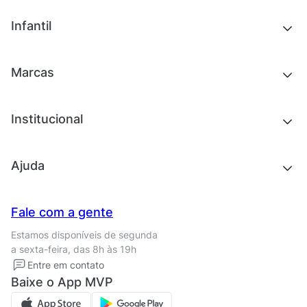
Tênis
Outlet
Novidades
Infantil
Roupas
Chinelos e sandálias
Acessórios
Tênis
Outlet
Novidades
Marcas
Roupas
Roupas
Acessórios
Tênis
Chinelos e sandálias
Institucional
Acessórios
Outlet
Quem somos
Ajuda
Trabalhe conosco
Seja um franqueado
Nossas lojas
Central de Relacionamento
Fale com a gente
Termos de uso
Tipos de entrega
Estamos disponíveis de segunda
Política de privacidade
Formas de pagamento
a sexta-feira, das 8h às 19h
Solicite seus Dados
Solicite seus dados
Entre em contato
Regulamento CRM/ CASHBACK
Baixe o App MVP
Regulamento cupom