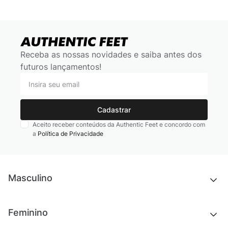
Receba as nossas novidades e saiba antes dos
futuros lançamentos!
Cadastrar
Aceito receber conteúdos da Authentic Feet e concordo com
a
Política de Privacidade
Masculino
Novidades
Feminino
Chinelos e sandálias