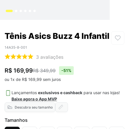
Tênis Asics Buzz 4 Infantil
14A35-8-001
3
avaliações
R$ 169,99
R$ 349,99
-
51%
ou
1
x de
R$
169
,
99
sem juros
Lançamentos
exclusivos e cashback
para usar nas lojas!
Baixe agora o App MVP
Descubra seu tamanho
Tamanhos