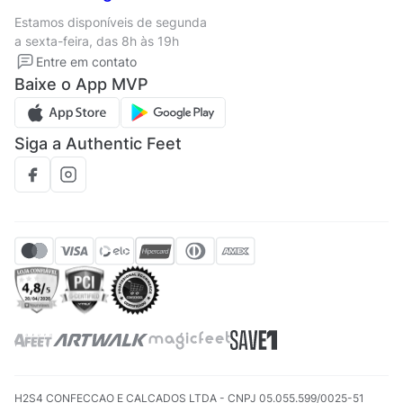
Termos de uso
Tipos de entrega
Estamos disponíveis de segunda
Política de privacidade
Formas de pagamento
a sexta-feira, das 8h às 19h
Solicite seus Dados
Solicite seus dados
Entre em contato
Regulamento CRM/ CASHBACK
Baixe o App MVP
Regulamento cupom
Siga a Authentic Feet
H2S4 CONFECCAO E CALCADOS LTDA - CNPJ 05.055.599/0025-51