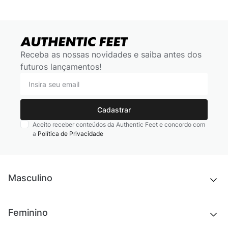
Receba as nossas novidades e saiba antes dos
futuros lançamentos!
Cadastrar
Aceito receber conteúdos da Authentic Feet e concordo com
a
Política de Privacidade
Masculino
Novidades
Feminino
Chinelos e sandálias