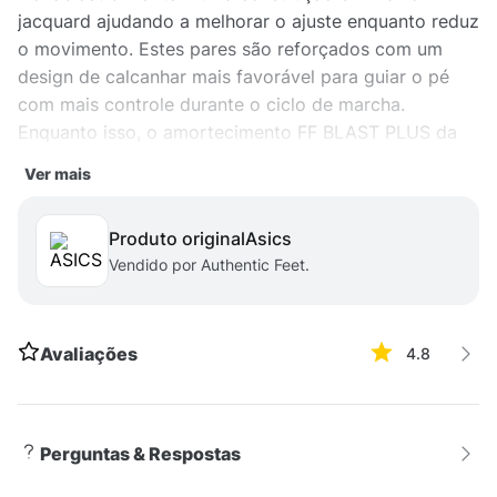
jacquard ajudando a melhorar o ajuste enquanto reduz
o movimento. Estes pares são reforçados com um
design de calcanhar mais favorável para guiar o pé
com mais controle durante o ciclo de marcha.
Enquanto isso, o amortecimento FF BLAST PLUS da
entressola ajuda a criar uma sensação mais leve e
Ver mais
responsiva sob os pés.
Produto original
asics
Vendido por Authentic Feet.
Avaliações
4.8
Perguntas & Respostas