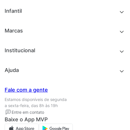
Tênis
Outlet
Novidades
Infantil
Roupas
Chinelos e sandálias
Acessórios
Tênis
Outlet
Novidades
Marcas
Roupas
Roupas
Acessórios
Tênis
Chinelos e sandálias
Institucional
Acessórios
Outlet
Quem somos
Ajuda
Trabalhe conosco
Seja um franqueado
Nossas lojas
Central de Relacionamento
Fale com a gente
Termos de uso
Tipos de entrega
Estamos disponíveis de segunda
Política de privacidade
Formas de pagamento
a sexta-feira, das 8h às 19h
Solicite seus Dados
Solicite seus dados
Entre em contato
Regulamento CRM/ CASHBACK
Baixe o App MVP
Regulamento cupom