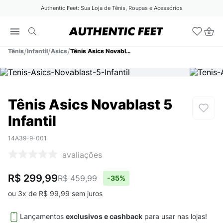
Authentic Feet: Sua Loja de Tênis, Roupas e Acessórios
Tênis
Infantil
Asics
Tênis Asics Novablast 5 Infantil
Tênis Asics Novablast 5
Infantil
14A39-9-001
avaliações
R$ 299,99
R$ 459,99
-
35%
ou
3
x de
R$
99
,
99
sem juros
Lançamentos
exclusivos e cashback
para usar nas lojas!