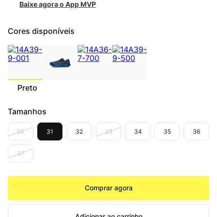
Baixe agora o App MVP
Cores disponíveis
Preto
Descubra seu tamanho
Tamanhos
30
31
32
33
34
35
36
37
Comprar agora