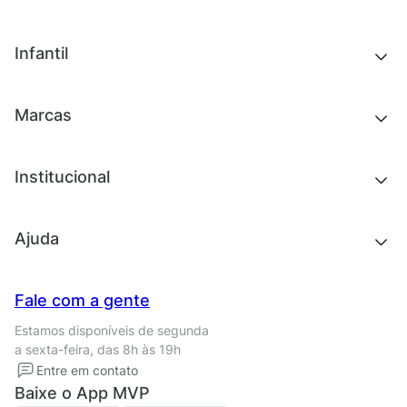
Chinelos e sandálias
Tênis
Outlet
Novidades
Infantil
Roupas
Chinelos e sandálias
Acessórios
Tênis
Outlet
Novidades
Marcas
Roupas
Roupas
Acessórios
Tênis
Chinelos e sandálias
Institucional
Acessórios
Outlet
Quem somos
Ajuda
Trabalhe conosco
Seja um franqueado
Nossas lojas
Central de Relacionamento
Fale com a gente
Termos de uso
Tipos de entrega
Estamos disponíveis de segunda
Política de privacidade
Formas de pagamento
a sexta-feira, das 8h às 19h
Solicite seus Dados
Solicite seus dados
Entre em contato
Regulamento CRM/ CASHBACK
Baixe o App MVP
Regulamento cupom