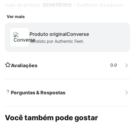
mais divertidos.
BENEFÍCIOS
- Conforto duradouro -
Maior durabilidade - Solado com ótima aderência em
Ver mais
diversos tipos de solos - Fácil de calçar
DETALHES
DO PRODUTO
- Cabedal confeccionado em lona -
Produto original
converse
Solado de borracha - Duas tiras em velcro para
Vendido por Authentic Feet.
fechamento
DADOS TÉCNICOS
- Garantia do
fabricante: contra defeito de fabricação. - Origem:
importado.
Avaliações
0.0
Perguntas & Respostas
Você também pode gostar