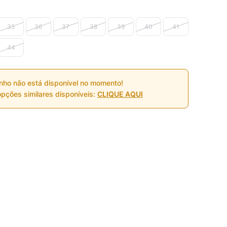
35
36
37
38
39
40
41
44
nho não está disponível no momento!
pções similares disponíveis:
CLIQUE AQUI