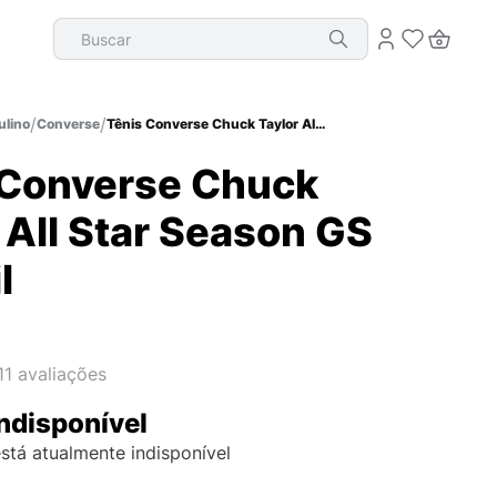
Buscar
lino
Converse
Tênis Converse Chuck Taylor All Star Season GS Infantil
 Converse Chuck
 All Star Season GS
l
11
avaliações
ndisponível
stá atualmente indisponível