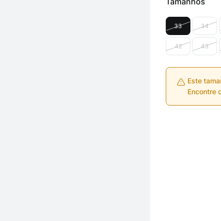
Tamanhos
33
34
42
43
Este tama
Encontre o