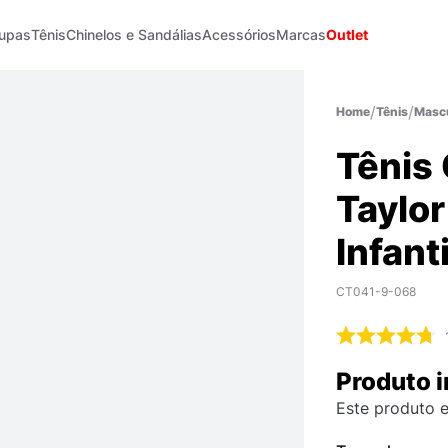
upas
Tênis
Chinelos e Sandálias
Acessórios
Marcas
Outlet
Tênis
Mascu
Tênis
Taylor
Infanti
CT041-9-068
Produto i
Este produto e