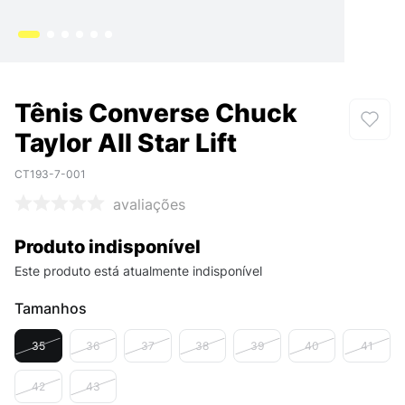
Tênis Converse Chuck
Taylor All Star Lift
CT193-7-001
avaliações
Produto indisponível
Este produto está atualmente indisponível
Tamanhos
35
36
37
38
39
40
41
42
43