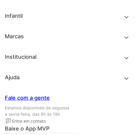
Chinelos e sandálias
Tênis
Outlet
Novidades
Infantil
Roupas
Chinelos e sandálias
Acessórios
Tênis
Outlet
Novidades
Marcas
Roupas
Roupas
Acessórios
Tênis
Chinelos e sandálias
Institucional
Acessórios
Outlet
Quem somos
Ajuda
Trabalhe conosco
Seja um franqueado
Nossas lojas
Central de Relacionamento
Fale com a gente
Termos de uso
Tipos de entrega
Estamos disponíveis de segunda
Política de privacidade
Formas de pagamento
a sexta-feira, das 8h às 19h
Solicite seus Dados
Solicite seus dados
Entre em contato
Regulamento CRM/ CASHBACK
Baixe o App MVP
Regulamento cupom