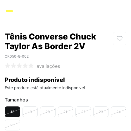
Tênis Converse Chuck
Taylor As Border 2V
CK050-8-002
avaliações
Produto indisponível
Este produto está atualmente indisponível
Tamanhos
18
19
20
21
22
23
24
25