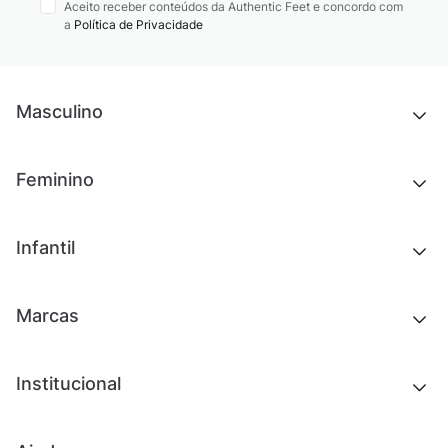
Aceito receber conteúdos da Authentic Feet e concordo com
a
Política de Privacidade
Masculino
Novidades
Feminino
Chinelos e sandálias
Tênis
Outlet
Novidades
Infantil
Roupas
Chinelos e sandálias
Acessórios
Tênis
Outlet
Novidades
Marcas
Roupas
Roupas
Acessórios
Tênis
Chinelos e sandálias
Institucional
Acessórios
Outlet