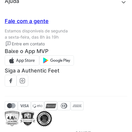
Quem somos
Ajuda
Trabalhe conosco
Seja um franqueado
Nossas lojas
Central de Relacionamento
Fale com a gente
Termos de uso
Tipos de entrega
Estamos disponíveis de segunda
Política de privacidade
Formas de pagamento
a sexta-feira, das 8h às 19h
Solicite seus Dados
Solicite seus dados
Entre em contato
Regulamento CRM/ CASHBACK
Baixe o App MVP
Regulamento cupom
Siga a Authentic Feet