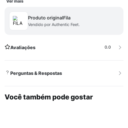
Ver mais
sua sola confeccionada em EVA, proporciona máxima
maciez, amortecimento e excelente tração.
Produto original
fila
Vendido por Authentic Feet.
Avaliações
0.0
Perguntas & Respostas
Você também pode gostar