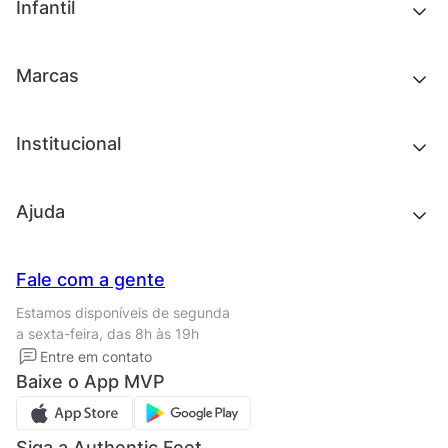
Outlet
Novidades
Infantil
Roupas
Chinelos e sandálias
Acessórios
Tênis
Outlet
Novidades
Marcas
Roupas
Roupas
Acessórios
Tênis
Chinelos e sandálias
Institucional
Acessórios
Outlet
Quem somos
Ajuda
Trabalhe conosco
Seja um franqueado
Nossas lojas
Central de Relacionamento
Fale com a gente
Termos de uso
Tipos de entrega
Estamos disponíveis de segunda
Política de privacidade
Formas de pagamento
a sexta-feira, das 8h às 19h
Solicite seus Dados
Solicite seus dados
Entre em contato
Regulamento CRM/ CASHBACK
Baixe o App MVP
Regulamento cupom
Siga a Authentic Feet