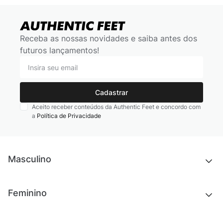
Receba as nossas novidades e saiba antes dos
futuros lançamentos!
Cadastrar
Aceito receber conteúdos da Authentic Feet e concordo com
a
Política de Privacidade
Masculino
Novidades
Feminino
Chinelos e sandálias
Tênis