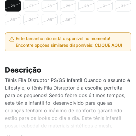
26
27
28
29
30
31
32
33
34
35
36
Este tamanho não está disponível no momento!
Encontre opções similares disponíveis:
CLIQUE AQUI
Descrição
Tênis Fila Disruptor PS/GS Infantil Quando o assunto é
Lifestyle, o tênis Fila Disruptor é a escolha perfeita
para os pequenos! Sendo febre dos últimos tempos,
este tênis infantil foi desenvolvido para que as
crianças tenham o máximo de conforto garantindo
estilo para os looks do dia a dia. Este tênis infantil
possui cabedal de materiais sintéticos e mesh,
oferecendo maior respirabilidade em cada passada, e