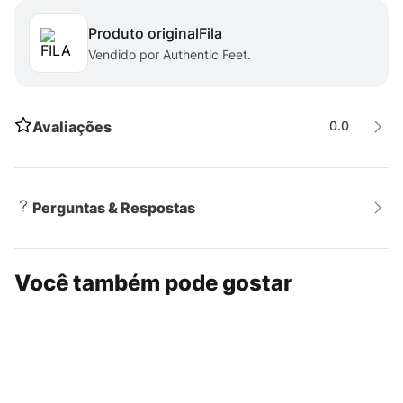
Produto original
fila
Vendido por Authentic Feet.
Avaliações
0.0
Perguntas & Respostas
Você também pode gostar