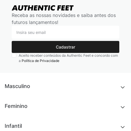
Receba as nossas novidades e saiba antes dos
futuros lançamentos!
Cadastrar
Aceito receber conteúdos da Authentic Feet e concordo com
a
Política de Privacidade
Masculino
Novidades
Feminino
Chinelos e sandálias
Tênis
Outlet
Novidades
Infantil
Roupas