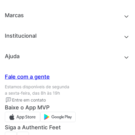
Chinelos e sandálias
Acessórios
Tênis
Outlet
Novidades
Marcas
Roupas
Roupas
Acessórios
Tênis
Chinelos e sandálias
Institucional
Acessórios
Outlet
Quem somos
Ajuda
Trabalhe conosco
Seja um franqueado
Nossas lojas
Central de Relacionamento
Fale com a gente
Termos de uso
Tipos de entrega
Estamos disponíveis de segunda
Política de privacidade
Formas de pagamento
a sexta-feira, das 8h às 19h
Solicite seus Dados
Solicite seus dados
Entre em contato
Regulamento CRM/ CASHBACK
Baixe o App MVP
Regulamento cupom
Siga a Authentic Feet