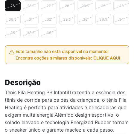
26
26.5
27
28
28.5
29
30
30.5
31
32
32.5
33
33.5
34
35
35.5
36
Este tamanho não está disponível no momento!
Encontre opções similares disponíveis:
CLIQUE AQUI
Descrição
Tênis Fila Heating PS InfantilTrazendo a essência dos
tênis de corrida para os pés da criançada, o tênis Fila
Heating é perfeito para atividades e brincadeiras que
exigem muita energia.Além do design esportivo, o
solado elevado e tecnologia Energized Rubber tornam
o sneaker único e garante maciez a cada passo.