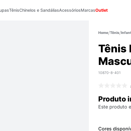
upas
Tênis
Chinelos e Sandálias
Acessórios
Marcas
Outlet
Tênis
Infant
Tênis 
Mascu
10870-8-401
Produto i
Este produto e
Cores disponí