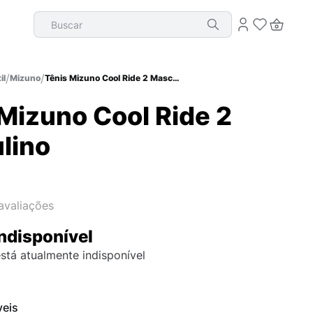
Buscar
il
Mizuno
Tênis Mizuno Cool Ride 2 Masculino
Mizuno Cool Ride 2
lino
avaliações
ndisponível
stá atualmente indisponível
veis