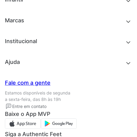
Roupas
Chinelos e sandálias
Acessórios
Tênis
Outlet
Novidades
Marcas
Roupas
Roupas
Acessórios
Tênis
Chinelos e sandálias
Institucional
Acessórios
Outlet
Quem somos
Ajuda
Trabalhe conosco
Seja um franqueado
Nossas lojas
Central de Relacionamento
Fale com a gente
Termos de uso
Tipos de entrega
Estamos disponíveis de segunda
Política de privacidade
Formas de pagamento
a sexta-feira, das 8h às 19h
Solicite seus Dados
Solicite seus dados
Entre em contato
Regulamento CRM/ CASHBACK
Baixe o App MVP
Regulamento cupom
Siga a Authentic Feet