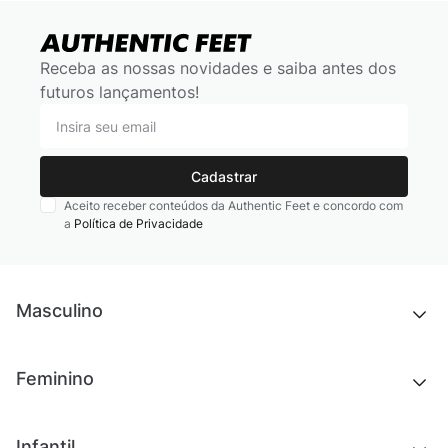
Receba as nossas novidades e saiba antes dos
futuros lançamentos!
Cadastrar
Aceito receber conteúdos da Authentic Feet e concordo com
a
Política de Privacidade
Masculino
Novidades
Feminino
Chinelos e sandálias
Tênis
Outlet
Novidades
Infantil