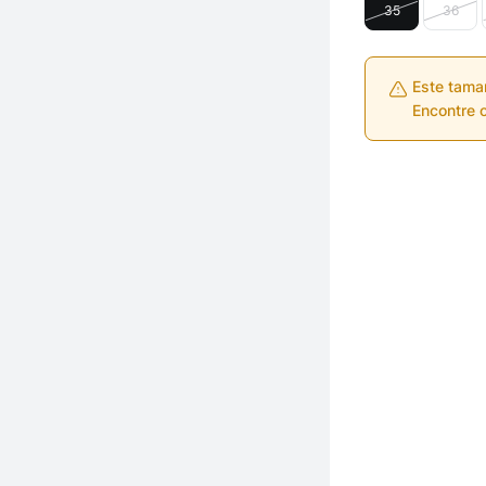
35
36
Este tama
Encontre o