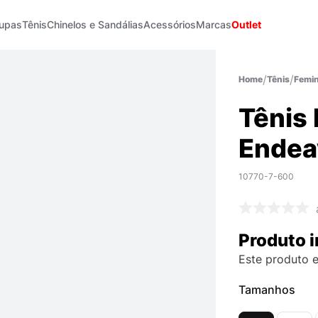
upas
Tênis
Chinelos e Sandálias
Acessórios
Marcas
Outlet
Tênis
Femin
Tênis
Endea
10770-7-600
Produto i
Este produto e
Tamanhos