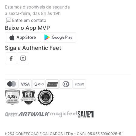
Termos de uso
Tipos de entrega
Estamos disponíveis de segunda
Política de privacidade
Formas de pagamento
a sexta-feira, das 8h às 19h
Solicite seus Dados
Solicite seus dados
Entre em contato
Regulamento CRM/ CASHBACK
Baixe o App MVP
Regulamento cupom
Siga a Authentic Feet
H2S4 CONFECCAO E CALCADOS LTDA - CNPJ 05.055.599/0025-51