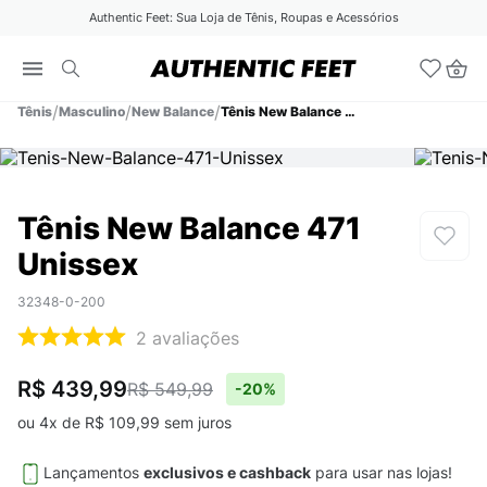
Authentic Feet: Sua Loja de Tênis, Roupas e Acessórios
Tênis
Masculino
New Balance
Tênis New Balance 471 Unissex
Tênis New Balance 471
Unissex
32348-0-200
2
avaliações
R$ 439,99
R$ 549,99
-
20%
ou
4
x de
R$
109
,
99
sem juros
Lançamentos
exclusivos e cashback
para usar nas lojas!