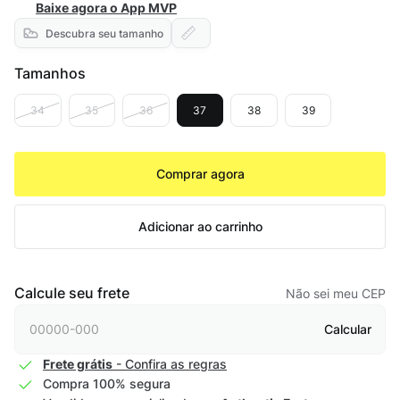
Baixe agora o App MVP
Descubra seu tamanho
Tamanhos
34
35
36
37
38
39
Comprar agora
Adicionar ao carrinho
Calcule seu frete
Não sei meu CEP
Calcular
Frete grátis
- Confira as regras
Compra 100% segura