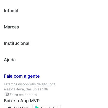
Tênis
Outlet
Novidades
Infantil
Roupas
Chinelos e sandálias
Acessórios
Tênis
Outlet
Novidades
Marcas
Roupas
Roupas
Acessórios
Tênis
Chinelos e sandálias
Institucional
Acessórios
Outlet
Quem somos
Ajuda
Trabalhe conosco
Seja um franqueado
Nossas lojas
Central de Relacionamento
Fale com a gente
Termos de uso
Tipos de entrega
Estamos disponíveis de segunda
Política de privacidade
Formas de pagamento
a sexta-feira, das 8h às 19h
Solicite seus Dados
Solicite seus dados
Entre em contato
Regulamento CRM/ CASHBACK
Baixe o App MVP
Regulamento cupom