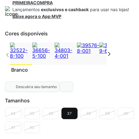
PRIMEIRACOMPRA
Lançamentos
exclusivos e cashback
para usar nas lojas!
Baixe agora o App MVP
Cores disponíveis
Branco
Descubra seu tamanho
Tamanhos
34
35
36
37
38
39
40
41
42