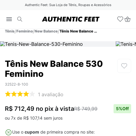
Authentic Feet: Sua Loja de Tênis, Roupas e Acessórios
Tênis
Feminino
New Balance
Tênis New Balance 530 Feminino
Tênis New Balance 530
Feminino
32522-8-100
1
avaliação
R$ 712,49
no pix
à vista
R$ 749,99
5
%Off
ou
7
x de
R$
107
,
14
sem juros
Use o
cupom
de primeira compra no site: