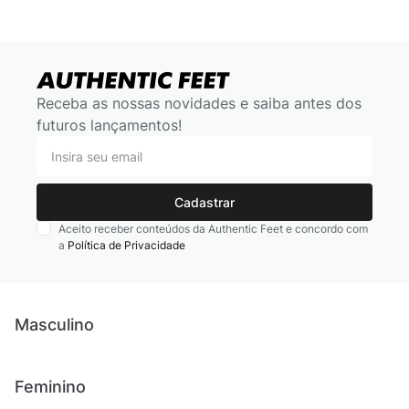
Receba as nossas novidades e saiba antes dos
futuros lançamentos!
Cadastrar
Aceito receber conteúdos da Authentic Feet e concordo com
a
Política de Privacidade
Masculino
Novidades
Feminino
Chinelos e sandálias