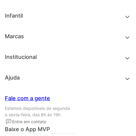
Chinelos e sandálias
Tênis
Outlet
Novidades
Infantil
Roupas
Chinelos e sandálias
Acessórios
Tênis
Outlet
Novidades
Marcas
Roupas
Roupas
Acessórios
Tênis
Chinelos e sandálias
Institucional
Acessórios
Outlet
Quem somos
Ajuda
Trabalhe conosco
Seja um franqueado
Nossas lojas
Central de Relacionamento
Fale com a gente
Termos de uso
Tipos de entrega
Estamos disponíveis de segunda
Política de privacidade
Formas de pagamento
a sexta-feira, das 8h às 19h
Solicite seus Dados
Solicite seus dados
Entre em contato
Regulamento CRM/ CASHBACK
Baixe o App MVP
Regulamento cupom