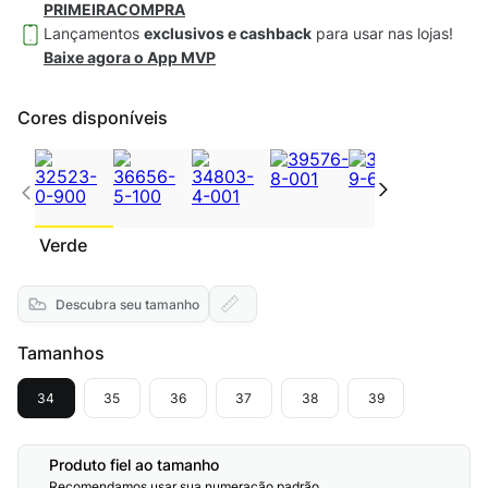
PRIMEIRACOMPRA
Lançamentos
exclusivos e cashback
para usar nas lojas!
Baixe agora o App MVP
Cores disponíveis
Verde
Descubra seu tamanho
Tamanhos
34
35
36
37
38
39
Produto fiel ao tamanho
Recomendamos usar sua numeração padrão