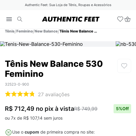
Authentic Feet: Sua Loja de Tênis, Roupas e Acessórios
Tênis
Feminino
New Balance
Tênis New Balance 530 Feminino
Tênis New Balance 530
Feminino
32523-0-900
27
avaliações
R$ 712,49
no pix
à vista
R$ 749,99
5
%Off
ou
7
x de
R$
107
,
14
sem juros
Use o
cupom
de primeira compra no site: