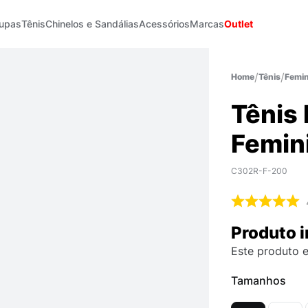
upas
Tênis
Chinelos e Sandálias
Acessórios
Marcas
Outlet
Tênis
Femin
Tênis
Femin
C302R-F-200
Produto i
Este produto e
Tamanhos