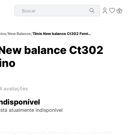
Buscar
ino
New Balance
Tênis New balance Ct302 Feminino
 New balance Ct302
ino
4
avaliações
ndisponível
stá atualmente indisponível