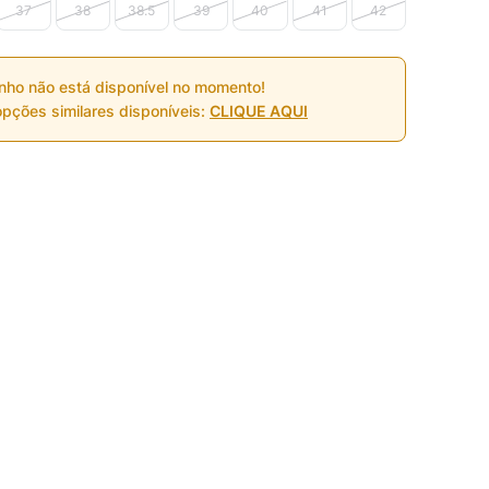
37
38
38.5
39
40
41
42
nho não está disponível no momento!
pções similares disponíveis:
CLIQUE AQUI