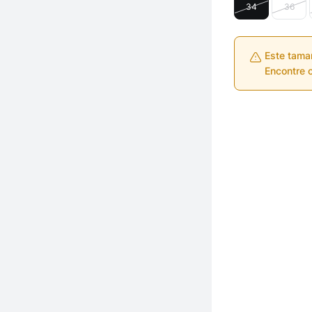
34
36
Este tama
Encontre o