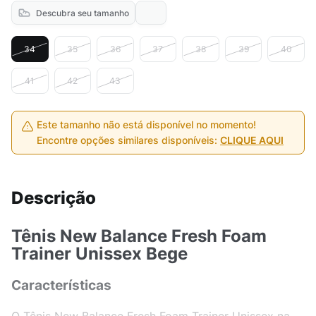
Descubra seu tamanho
34
35
36
37
38
39
40
41
42
43
Este tamanho não está disponível no momento!
Encontre opções similares disponíveis:
CLIQUE AQUI
Descrição
Tênis New Balance Fresh Foam
Trainer Unissex Bege
Características
O Tênis New Balance Fresh Foam Trainer Unissex na