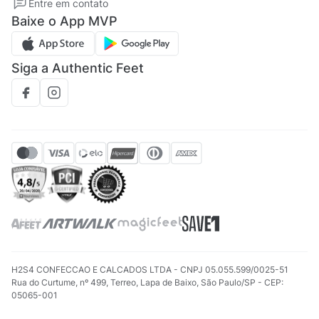
Entre em contato
Regulamento CRM/ CASHBACK
Baixe o App MVP
Regulamento cupom
Siga a Authentic Feet
H2S4 CONFECCAO E CALCADOS LTDA - CNPJ 05.055.599/0025-51
Rua do Curtume, nº 499, Terreo, Lapa de Baixo, São Paulo/SP - CEP:
05065-001