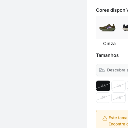
Cores disponí
Cinza
Tamanhos
Descubra 
38
39
47
48
Este tama
Encontre o