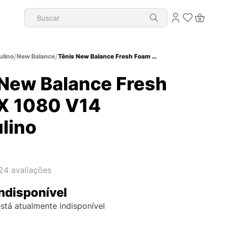
Buscar
lino
New Balance
Tênis New Balance Fresh Foam X 1080 V14 Masculino
 New Balance Fresh
X 1080 V14
lino
24
avaliações
ndisponível
stá atualmente indisponível