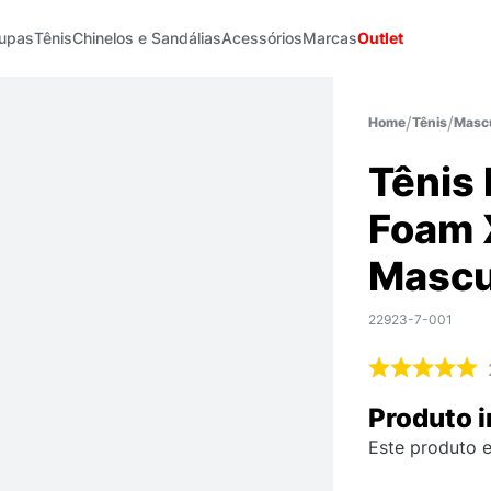
upas
Tênis
Chinelos e Sandálias
Acessórios
Marcas
Outlet
Tênis
Mascu
Tênis
Foam 
Mascu
22923-7-001
Produto i
Este produto e