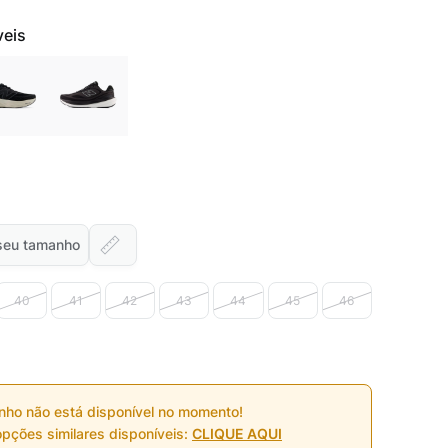
veis
seu tamanho
40
41
42
43
44
45
46
nho não está disponível no momento!
pções similares disponíveis:
CLIQUE AQUI