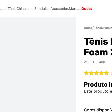
upas
Tênis
Chinelos e Sandálias
Acessórios
Marcas
Outlet
Tênis
Femin
Tênis
Foam 
W80D1-3-400
Produto i
Este produto e
Cores disponí