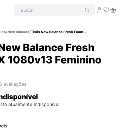
Buscar
ino
New Balance
Tênis New Balance Fresh Foam X 1080v13 Feminino
 New Balance Fresh
X 1080v13 Feminino
3
avaliações
ndisponível
stá atualmente indisponível
veis